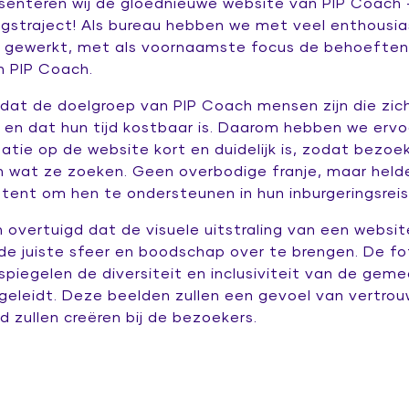
senteren wij de gloednieuwe website van PIP Coach – j
ingstraject! Als bureau hebben we met veel enthous
 gewerkt, met als voornaamste focus de behoeften
n PIP Coach.
dat de doelgroep van PIP Coach mensen zijn die zich
 en dat hun tijd kostbaar is. Daarom hebben we erv
atie op de website kort en duidelijk is, zodat bezoek
n wat ze zoeken. Geen overbodige franje, maar held
tent om hen te ondersteunen in hun inburgeringsreis
n overtuigd dat de visuele uitstraling van een websit
de juiste sfeer en boodschap over te brengen. De fo
piegelen de diversiteit en inclusiviteit van de gem
geleidt. Deze beelden zullen een gevoel van vertro
 zullen creëren bij de bezoekers.