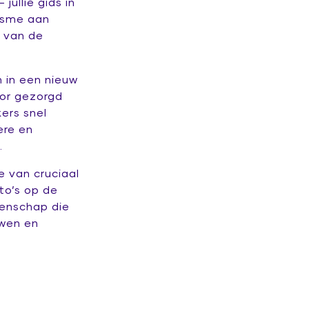
ullie gids in
iasme aan
 van de
 in een nieuw
oor gezorgd
ers snel
ere en
.
e van cruciaal
to’s op de
eenschap die
uwen en