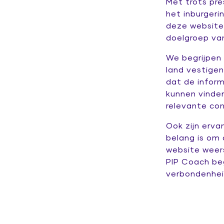
Met trots pre
het inburger
deze website
doelgroep va
We begrijpen 
land vestigen
dat de inform
kunnen vinde
relevante con
Ook zijn erva
belang is om 
website weers
PIP Coach be
verbondenheid